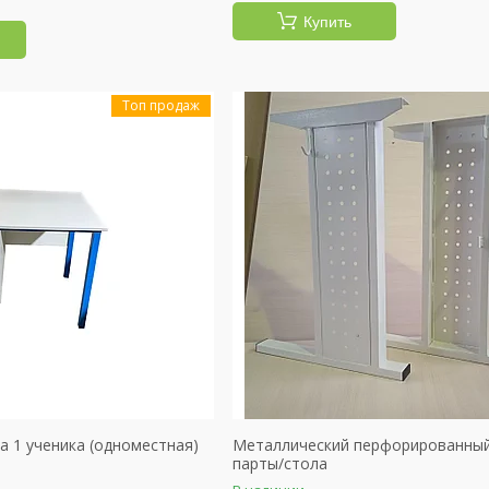
Купить
Топ продаж
а 1 ученика (одноместная)
Металлический перфорированный
парты/стола