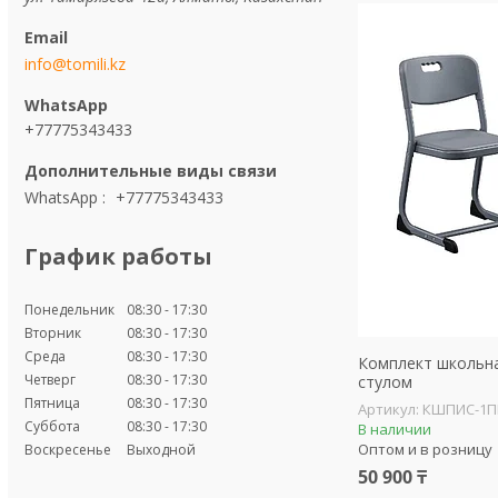
info@tomili.kz
+77775343433
WhatsApp
+77775343433
График работы
Понедельник
08:30
17:30
Вторник
08:30
17:30
Среда
08:30
17:30
Комплект школьна
Четверг
08:30
17:30
стулом
Пятница
08:30
17:30
КШПИС-1
Суббота
08:30
17:30
В наличии
Оптом и в розницу
Воскресенье
Выходной
50 900 ₸