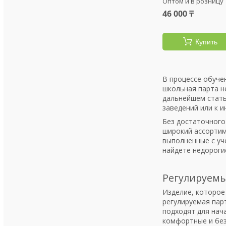
Оптом и в розницу
46 000 ₸
Купить
В процессе обуче
школьная парта не
дальнейшем стать
заведений или к 
Без достаточного
широкий ассортим
выполненные с уч
найдете недороги
Регулируем
Изделие, которое
регулируемая пар
подходят для нач
комфортные и без