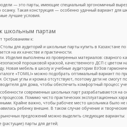
одели — это парты, имеющие специальный эргономичный вырез 
 осанку. Такая конструкция — особенно удачный вариант для ш
мые лучшие условия.
 к школьным партам
т требованиям к:
Столы для аудиторий и школьные парты купить в Казахстане по
ается на их качестве и практичности.
ти. Изделия выполнены из проверенных материалов: сварного к
безопасной порошковой краской, качественного ДСП с цветом н
ду. Новая мебель в школу и учебные аудитории ВУЗов гармонич
аталоге «TOMILI» можно подобрать оптимальный вариант по пр
. Острые углы и кромка отсутствуют, поэтому дети не смогут 
зводителя для дома, чтобы обеспечить комфортный процесс уче
собенности современных школьных парт разрабатываются на ос
 процессов. Помимо чисто практических эксплуатационных хар
нными. Крайне важно, чтобы рабочее место школьника было не
равилась ребенку внешне. В таком случае обучение и творчески
 рыночных предложений можно выделить следующие варианты:
 (растущие) парты для детей;