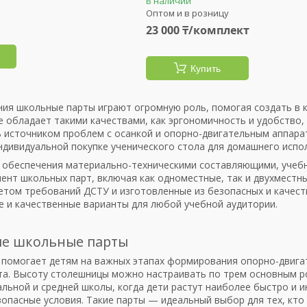
В наличии
Оптом и в розницу
23 000 ₸/комплект
Купить
ния школьные парты играют огромную роль, помогая создать в 
 обладает такими качествами, как эргономичность и удобство, 
 источником проблем с осанкой и опорно-двигательным аппарат
индивидуальной покупке ученического стола для домашнего испо
 обеспечения материально-техническими составляющими, учебн
ент школьных парт, включая как одноместные, так и двухместны
етом требований ДСТУ и изготовленные из безопасных и качест
е и качественные варианты для любой учебной аудитории.
ые школьные парты
 помогает детям на важных этапах формирования опорно-двига
та. Высоту столешницы можно настраивать по трем основным р
альной и средней школы, когда дети растут наиболее быстро и 
опасные условия. Такие парты — идеальный выбор для тех, кто