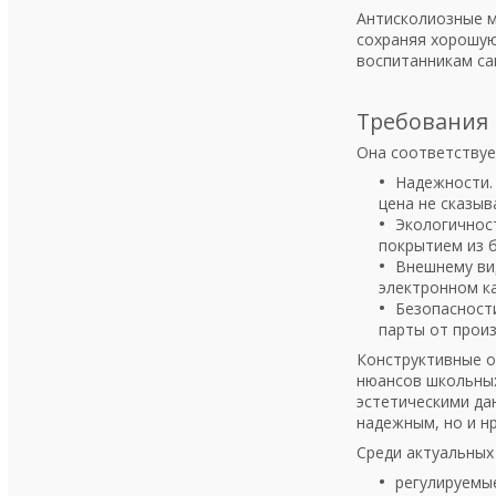
Антисколиозные м
сохраняя хорошую
воспитанникам са
Требования
Она соответствуе
Надежности. 
цена не сказыв
Экологичнос
покрытием из 
Внешнему ви
электронном к
Безопасности
парты от прои
Конструктивные о
нюансов школьных
эстетическими да
надежным, но и н
Среди актуальных
регулируемые