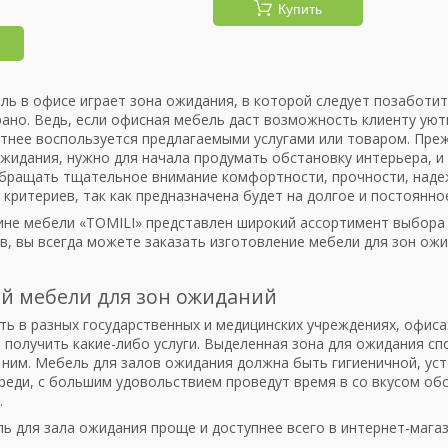
Купить
ь в офисе играет зона ожидания, в которой следует позаботит
ано. Ведь, если офисная мебель даст возможность клиенту уют
тнее воспользуется предлагаемыми услугами или товаром. Пре
ожидания, нужно для начала продумать обстановку интерьера, и
бращать тщательное внимание комфортности, прочности, надежн
 критериев, так как предназначена будет на долгое и постоянно
ине мебели «TOMILI» представлен широкий ассортимент выбора 
в, вы всегда можете заказать изготовление мебели для зон ожи
й мебели для зон ожиданий
ть в разных государственных и медицинских учреждениях, офисах
т получить какие-либо услуги. Выделенная зона для ожидания с
 ним. Мебель для залов ожидания должна быть гигиеничной, уст
еди, с большим удовольствием проведут время в со вкусом обс
.
ь для зала ожидания проще и доступнее всего в интернет-маг