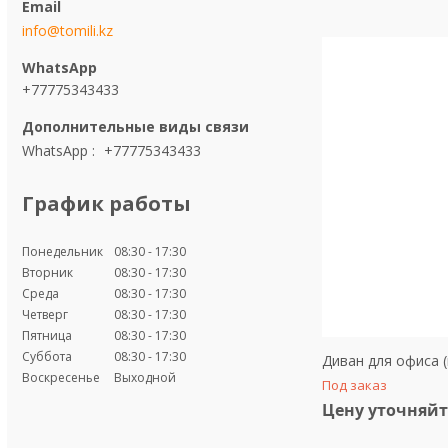
info@tomili.kz
+77775343433
WhatsApp
+77775343433
График работы
Понедельник
08:30
17:30
Вторник
08:30
17:30
Среда
08:30
17:30
Четверг
08:30
17:30
Пятница
08:30
17:30
Суббота
08:30
17:30
Диван для офиса (
Воскресенье
Выходной
Под заказ
Цену уточняйт