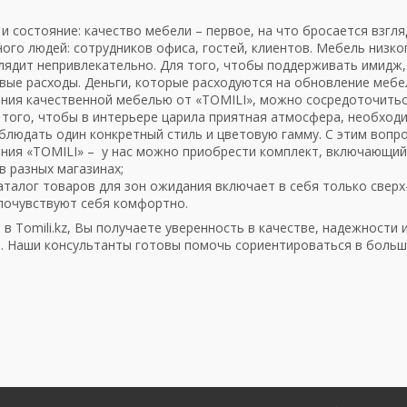
:
и состояние: качество мебели – первое, на что бросается взгля
ого людей: сотрудников офиса, гостей, клиентов. Мебель низко
лядит непривлекательно. Для того, чтобы поддерживать имидж,
ые расходы. Деньги, которые расходуются на обновление мебел
ния качественной мебелью от «TOMILI», можно сосредоточиться
я того, чтобы в интерьере царила приятная атмосфера, необхо
блюдать один конкретный стиль и цветовую гамму. С этим вопр
ния «TOMILI» – у нас можно приобрести комплект, включающий 
в разных магазинах;
аталог товаров для зон ожидания включает в себя только свер
 почувствуют себя комфортно.
 в Tomili.kz, Вы получаете уверенность в качестве, надежности
. Наши консультанты готовы помочь сориентироваться в больш