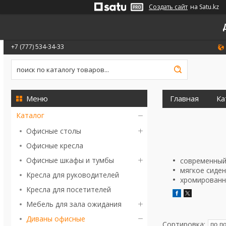
Создать сайт
на Satu.kz
+7 (777) 534-34-33
Главная
Ка
Каталог
Офисные столы
Офисные кресла
Офисные шкафы и тумбы
современный
мягкое сиде
Кресла для руководителей
хромированна
Кресла для посетителей
Мебель для зала ожидания
Диваны офисные