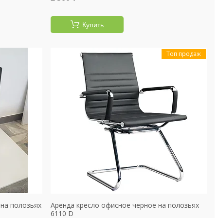
Купить
Топ продаж
 на полозьях
Аренда кресло офисное черное на полозьях
6110 D