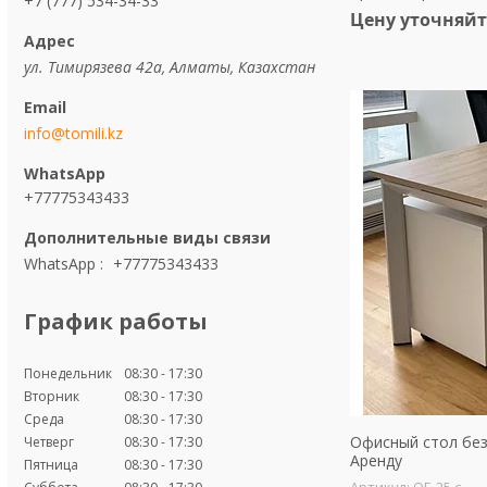
+7 (777) 534-34-33
Цену уточняйт
ул. Тимирязева 42а, Алматы, Казахстан
info@tomili.kz
+77775343433
WhatsApp
+77775343433
График работы
Понедельник
08:30
17:30
Вторник
08:30
17:30
Среда
08:30
17:30
Офисный стол без
Четверг
08:30
17:30
Аренду
Пятница
08:30
17:30
QE-25 с