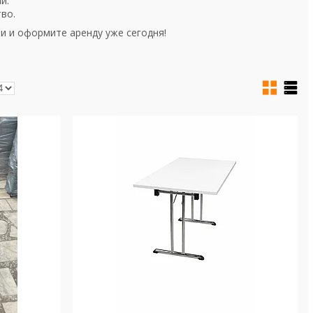
й.
во.
и и оформите аренду уже сегодня!