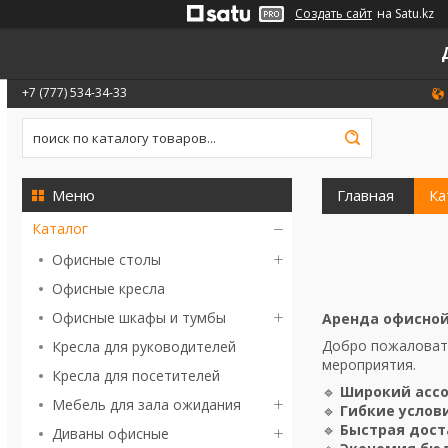
Создать сайт
на Satu.kz
+7 (777) 534-34-33
Главная
Ка
Каталог
Офисные столы
Офисные кресла
Офисные шкафы и тумбы
Аренда офисной
Добро пожаловать
Кресла для руководителей
мероприятия.
Кресла для посетителей
🔹
Широкий асс
Мебель для зала ожидания
🔹
Гибкие услов
🔹
Быстрая дост
Диваны офисные