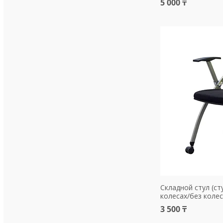
5 000 ₸
Складной стул (с
колесах/без колес
3 500 ₸