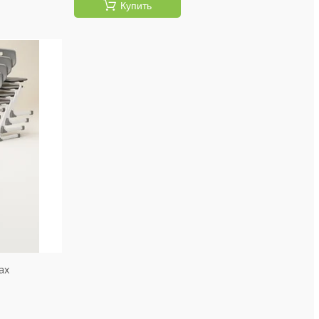
Купить
ах