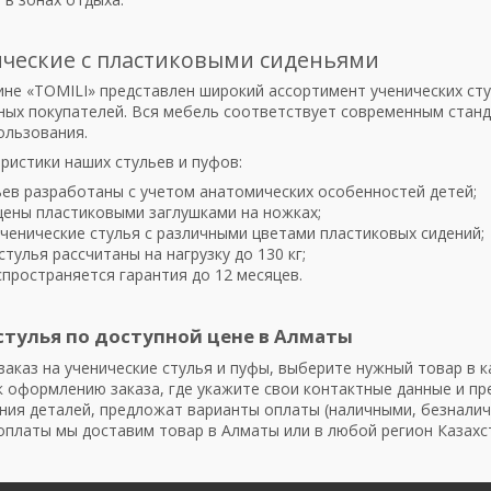
ические с пластиковыми сиденьями
не «TOMILI» представлен широкий ассортимент ученических стуль
ных покупателей. Вся мебель соответствует современным станд
ользования.
ристики наших стульев и пуфов:
ьев разработаны с учетом анатомических особенностей детей;
щены пластиковыми заглушками на ножках;
ченические стулья с различными цветами пластиковых сидений;
стулья рассчитаны на нагрузку до 130 кг;
спространяется гарантия до 12 месяцев.
стулья по доступной цене в Алматы
аказ на ученические стулья и пуфы, выберите нужный товар в ка
к оформлению заказа, где укажите свои контактные данные и п
ния деталей, предложат варианты оплаты (наличными, безналичн
оплаты мы доставим товар в Алматы или в любой регион Казахс