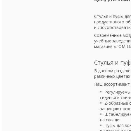
Стулья и пуфы дл
продуктивного об
и способствовать
Современные моде
учебных заведени
магазине «TOMILI
Стулья и пу
В данном разделе
различных цветах
Наш ассортимент 
Регулируемые
сиденья и спинк
Z-образные 
защищают пол 
Штабелируемы
на складе.
Пуфы для зон
в классах, так 