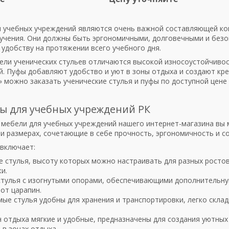
я учебных учреждений являются очень важной составляющей ко
учения. Они должны быть эргономичными, долговечными и без
 удобству на протяжении всего учебного дня.
ли ученических стульев отличаются высокой износоустойчивост
й. Пуфы добавляют удобство и уют в зоны отдыха и создают кр
» можно заказать ученические стулья и пуфы по доступной цене 
фы для учебных учреждений РК
 мебели для учебных учреждений нашего интернет-магазина вы 
 и размерах, сочетающие в себе прочность, эргономичность и с
включает:
 стулья, высоту которых можно настраивать для разных ростов
и.
стулья с изогнутыми опорами, обеспечивающими дополнительну
от царапин.
е стулья удобны для хранения и транспортировки, легко склады
 отдыха мягкие и удобные, предназначены для создания уютных 
и в зонах отдыха.