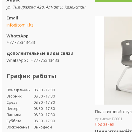
ул. Тимирязева 42а, Алматы, Казахстан
info@tomili.kz
+77775343433
WhatsApp
+77775343433
График работы
Понедельник
08:30
17:30
Вторник
08:30
17:30
Среда
08:30
17:30
Четверг
08:30
17:30
Пластиковый стул
Пятница
08:30
17:30
FC001
Суббота
08:30
17:30
Под заказ
Воскресенье
Выходной
Цену уточняйт