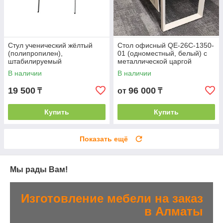
Стул ученический жёлтый
Стол офисный QE-26С-1350-
(полипропилен),
01 (одноместный, белый) с
штабилируемый
металлической царгой
В наличии
В наличии
19 500
96 000
₸
от
₸
Купить
Купить
Показать ещё
Мы рады Вам!
Изготовление мебели на заказ
в Алматы