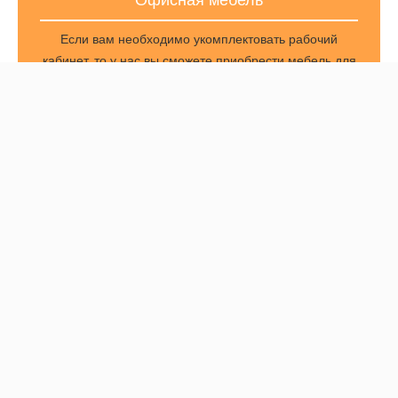
Если вам необходимо укомплектовать рабочий
кабинет, то у нас вы сможете приобрести мебель для
кабинета руководителя, конференц-столы, шкафы
для документов и другие изделия. Мы предлагаем
как
отдельные позиции
, так и
комплекты мебели
для полного оборудования вашего офиса,
заказанные у одного поставщика. Данная услуга
позволит сделать ваш кабинет стильным,
респектабельным и гармоничным!
.
Офисные шкафы и тумбы
Мы поставляем шкафы и тумбы для
образовательных учреждений и офисов.