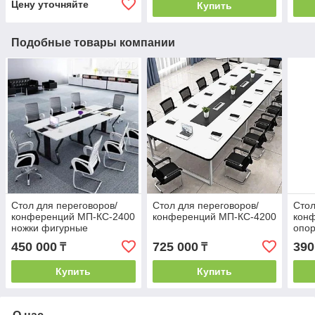
Цену уточняйте
Купить
Подобные товары компании
Стол для переговоров/
Стол для переговоров/
Стол
конференций МП-КС-2400
конференций МП-КС-4200
кон
ножки фигурные
опор
450 000
725 000
390
₸
₸
Купить
Купить