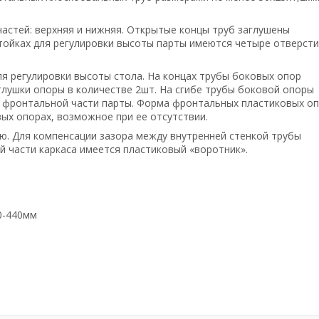
частей: верхняя и нижняя. Открытые концы труб заглушены
тойках для регулировки высоты парты имеются четыре отверсти
я регулировки высоты стола. На концах трубы боковых опор
лушки опоры в количестве 2шт. На сгибе трубы боковой опоры
о фронтальной части парты. Форма фронтальных пластиковых о
вых опорах, возможное при ее отсутствии.
юю. Для компенсации зазора между внутренней стенкой трубы
й части каркаса имеется пластиковый «воротник».
0-440мм