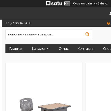
Создать сайт
на Satu.kz
+7 (777) 534-34-33
Главная
Каталог
О нас
Контакты
Спо