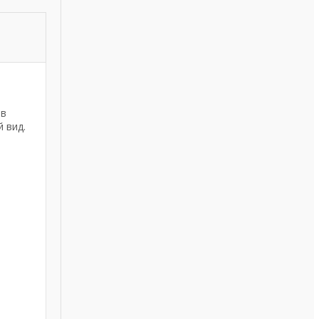
 в
 вид.