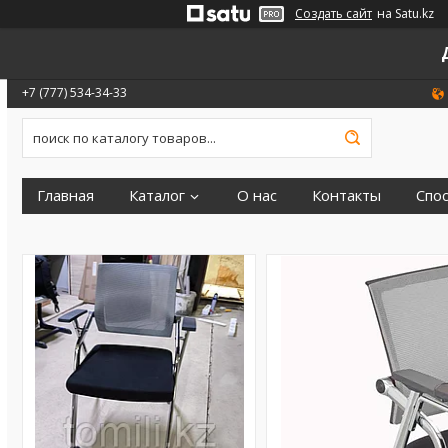
Создать сайт
на Satu.kz
+7 (777) 534-34-33
Главная
Каталог
О нас
Контакты
Спо