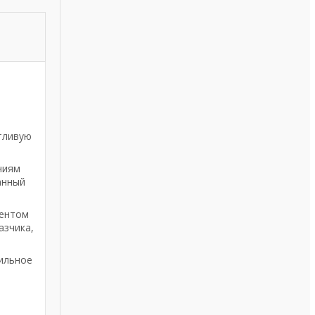
тливую
ниям
анный
ментом
азчика,
тильное