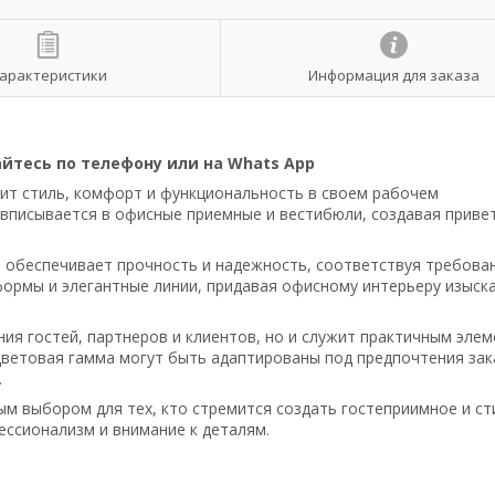
арактеристики
Информация для заказа
йтесь по телефону или на Whats App
нит стиль, комфорт и функциональность в своем рабочем
о вписывается в офисные приемные и вестибюли, создавая приве
 обеспечивает прочность и надежность, соответствуя требова
формы и элегантные линии, придавая офисному интерьеру изыск
ия гостей, партнеров и клиентов, но и служит практичным эле
ветовая гамма могут быть адаптированы под предпочтения зак
.
ым выбором для тех, кто стремится создать гостеприимное и с
ессионализм и внимание к деталям.