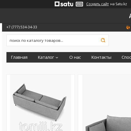
Создать сайт
на Satu.kz
+7 (777) 534-34-33
Главная
Каталог
О нас
Контакты
Спо