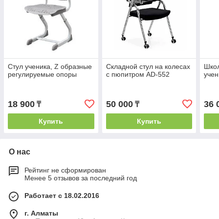
Стул ученика, Z образные
Складной стул на колесах
Школ
регулируемые опоры
с пюпитром AD-552
учен
18 900
50 000
36 
₸
₸
Купить
Купить
О нас
Рейтинг не сформирован
Менее 5 отзывов за последний год
Работает с 18.02.2016
г. Алматы