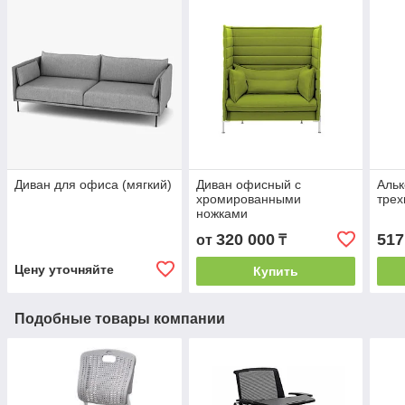
Диван для офиса (мягкий)
Диван офисный с
Альк
хромированными
тре
ножками
320 000
517
от
₸
Цену уточняйте
Купить
Подобные товары компании