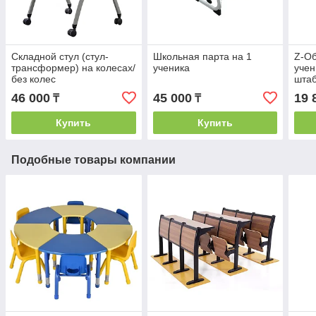
Складной стул (стул-
Школьная парта на 1
Z-Об
трансформер) на колесах/
ученика
учен
без колес
шта
46 000
45 000
19 
₸
₸
Купить
Купить
Подобные товары компании