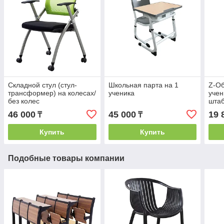
Складной стул (стул-
Школьная парта на 1
Z-Об
трансформер) на колесах/
ученика
учен
без колес
шта
46 000
45 000
19 
₸
₸
Купить
Купить
Подобные товары компании