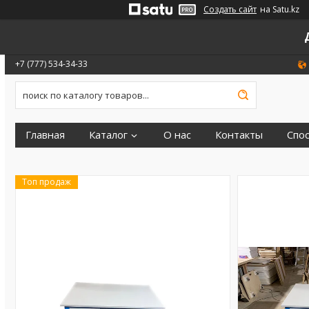
Создать сайт
на Satu.kz
+7 (777) 534-34-33
Главная
Каталог
О нас
Контакты
Спо
Топ продаж