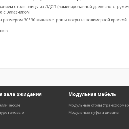
ованием столешницы из ЛДСП (ламинированной древесно-струже
ю с Заказчиком
бы размером 30*30 миллиметров и покрыта полимерной краской.
ению.
я зала ожидания
Модульная мебель
аллические
Модульные столы (трансформер
иуретановые
Модульные пуфы и диваны