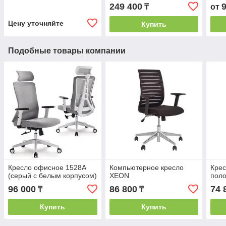
249 400
₸
от
Цену уточняйте
Купить
Подобные товары компании
Кресло офисное 1528A
Компьютерное кресло
Крес
(серый с белым корпусом)
XEON
поло
96 000
86 800
74 
₸
₸
Купить
Купить