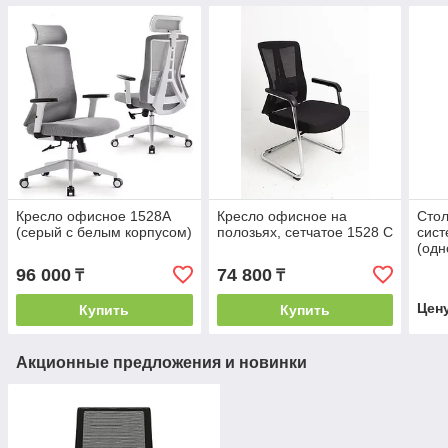
Кресло офисное 1528A
Кресло офисное на
Стол
(серый с белым корпусом)
полозьях, сетчатое 1528 С
сист
(одн
пер
96 000
74 800
₸
₸
Цен
Купить
Купить
Акционные предложения и новинки