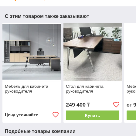
С этим товаром также заказывают
Мебель для кабинета
Стол для кабинета
Мебе
руководителя
руководителя
руко
249 400
₸
от
Цену уточняйте
Купить
Подобные товары компании