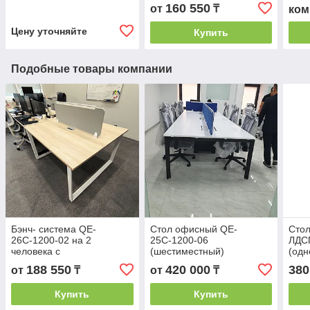
160 550
от
₸
ком
Цену уточняйте
Купить
Подобные товары компании
Бэнч- система QE-
Стол офисный QE-
Сто
26С-1200-02 на 2
25С-1200-06
ЛДС
человека с
(шестиместный)
(одн
разделительным экраном
пер
188 550
420 000
380
от
₸
от
₸
Купить
Купить