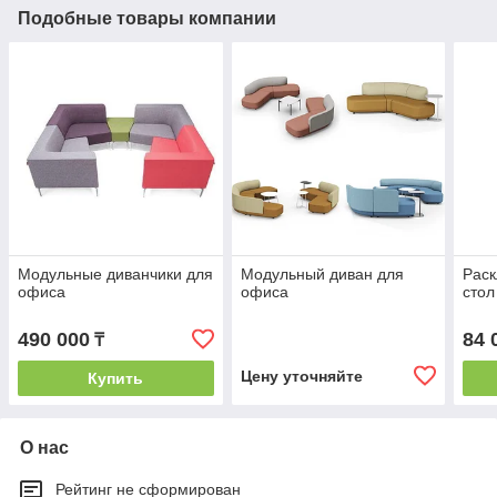
Подобные товары компании
Модульные диванчики для
Модульный диван для
Рас
офиса
офиса
стол
490 000
84 
₸
Цену уточняйте
Купить
О нас
Рейтинг не сформирован