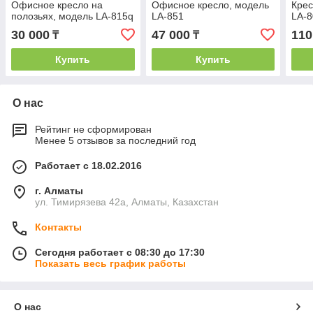
Офисное кресло на
Офисное кресло, модель
Крес
полозьях, модель LA-815q
LA-851
LA-
30 000
47 000
110
₸
₸
Купить
Купить
О нас
Рейтинг не сформирован
Менее 5 отзывов за последний год
Работает с 18.02.2016
г. Алматы
ул. Тимирязева 42а, Алматы, Казахстан
Контакты
Сегодня работает с 08:30 до 17:30
Показать весь график работы
О нас