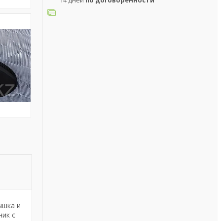
14 дней
по договоренности
ышка и
ник с