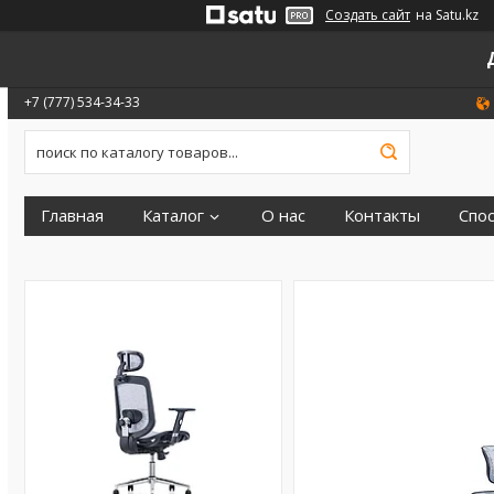
Создать сайт
на Satu.kz
+7 (777) 534-34-33
Главная
Каталог
О нас
Контакты
Спо