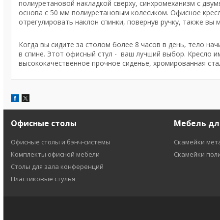
полиуретановой накладкой сверху, синхромеханизм с двум
основа с 50 мм полиуретановым колесиком. Офисное кре
отрегулировать наклон спинки, повернув ручку, также в
Когда вы сидите за столом более 8 часов в день, тело на
в спине. Этот офисный стул - ваш лучший выбор. Кресло и
высококачественное прочное сиденье, хромированная стал
Офисные столы
Мебель дл
Офисные столы и бэнч-системы
Скамейки мет
Комплекты офисной мебели
Скамейки пол
Столы для зала конференций
Пластиковые стулья