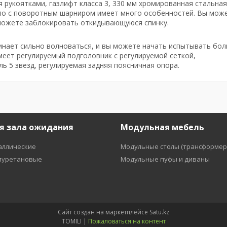
я рукоятками, газлифт класса 3, 330 мм хромированная стальная
сло с поворотным шарниром имеет много особенностей. Вы мож
ы можете заблокировать откидывающуюся спинку.
чинает сильно волноваться, и вы можете начать испытывать бол
меет регулируемый подголовник с регулируемой сеткой,
ь 5 звезд, регулируемая задняя поясничная опора.
я зала ожидания
Модульная мебель
аллические
Модульные столы (трансформер
иуретановые
Модульные пуфы и диваны
Сайт создан на маркетплейсе
Satu.kz
TOMILI |
Пожаловаться на контент