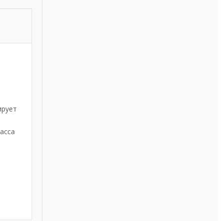
ирует
асса