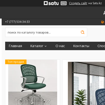
Создать сайт
на Satu.kz
+7 (777) 534-34-33
Главная
Каталог
О нас
Контакты
Спо
Топ продаж