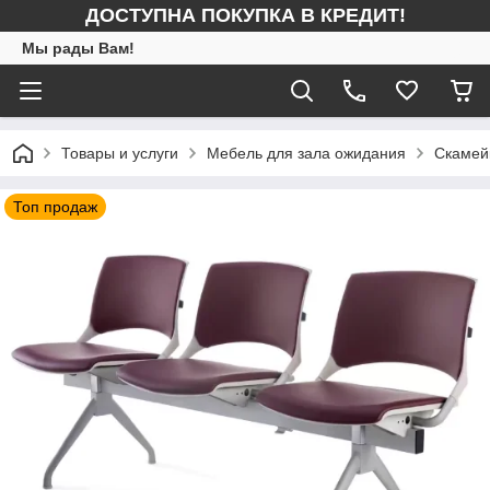
ДОСТУПНА ПОКУПКА В КРЕДИТ!
Мы рады Вам!
Товары и услуги
Мебель для зала ожидания
Скамей
Топ продаж