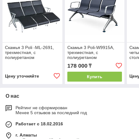
Скамья 3 Poli -ML-2691,
Скамья 3 Poli-W9915A,
Скам
трехместная, с
трехместная, с
четы
полиуретаном
полиуретаном
стол
178 000
₸
Цену уточняйте
Цен
Купить
О нас
Рейтинг не сформирован
Менее 5 отзывов за последний год
Работает с 18.02.2016
г. Алматы