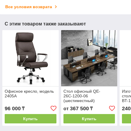
Все условия возврата
С этим товаром также заказывают
Офисное кресло, модель
Стол офисный QE-
Изго
2405A
26С-1200-06
стол
(шестиместный)
BT-
96 000
367 500
240
₸
от
₸
Купить
Купить