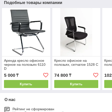
Подобные товары компании
Аренда кресло офисное
Кресло офисное на
Крес
черное на полозьях 6110
полозьях, сетчатое 1528 С
поло
D
5 000
74 800
102
₸
₸
Купить
Купить
О нас
Рейтинг не сформирован