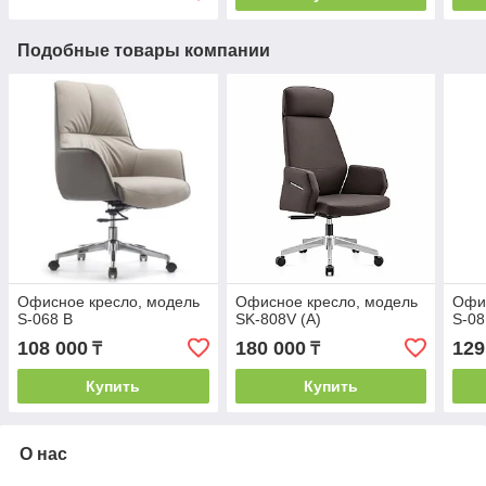
Подобные товары компании
Офисное кресло, модель
Офисное кресло, модель
Офис
S-068 B
SK-808V (A)
S-0
108 000
180 000
129
₸
₸
Купить
Купить
О нас