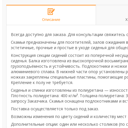
Описание
Х
Всегда доступно для заказа. Для консультации свяжитесь
Скамьи предназначены для посетителей, залов ожидания в
эстетичные, прочные и простые в уходе сиденья для обще
Конструкция секции сидений состоит из поперечной несуще
сиденья. Балка изготовлена из высокопрочной восьмигра
грузоподъёмность и устойчивость. Подлокотники и ножки
алюминиевого сплава. В нижней части опор установлены 
ножках закреплены специальные пластины, помогающие ро
Крепление к полу не требуется.
Сиденья и спинки изготовлены из полиуретана — износосто
Плотность полиуретана: 400 кг/м³. Толщина полиуретана:
запросу Заказчика. Скамья оснащена подлокотниками и в
Поставка осуществляется только под заказ.
Возможны изменения по цвету сидений и количеству мест (ва
Дополнительные опции: один или несколько столиков (по с