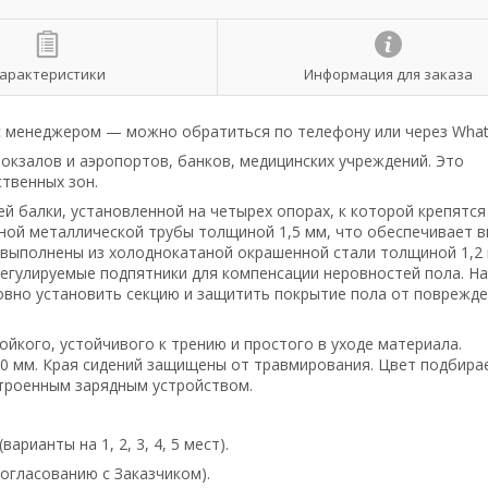
арактеристики
Информация для заказа
 с менеджером — можно обратиться по телефону или через What
окзалов и аэропортов, банков, медицинских учреждений. Это
ственных зон.
й балки, установленной на четырех опорах, к которой крепятся
нной металлической трубы толщиной 1,5 мм, что обеспечивает 
 выполнены из холоднокатаной окрашенной стали толщиной 1,2 
регулируемые подпятники для компенсации неровностей пола. На
вно установить секцию и защитить покрытие пола от поврежде
йкого, устойчивого к трению и простого в уходе материала.
 30 мм. Края сидений защищены от травмирования. Цвет подбира
строенным зарядным устройством.
рианты на 1, 2, 3, 4, 5 мест).
огласованию с Заказчиком).