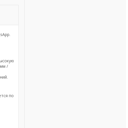
sApp.
высокую
мм /
ний.
ется по