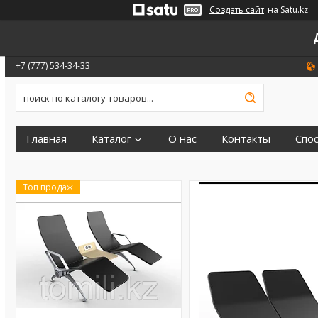
Создать сайт
на Satu.kz
+7 (777) 534-34-33
Главная
Каталог
О нас
Контакты
Спо
Топ продаж