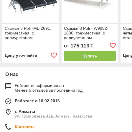
Скамья 3 Poli -ML-2691,
Скамья 3 Poli - W9982-
Скам
трехместная, с
1800, трехместная, с
четы
полиуретаном
полиуретаном
стол
175 113
от
₸
Цену уточняйте
Цен
Купить
О нас
Рейтинг не сформирован
Менее 5 отзывов за последний год
Работает с 18.02.2016
г. Алматы
ул. Тимирязева 42а, Алматы, Казахстан
Контакты