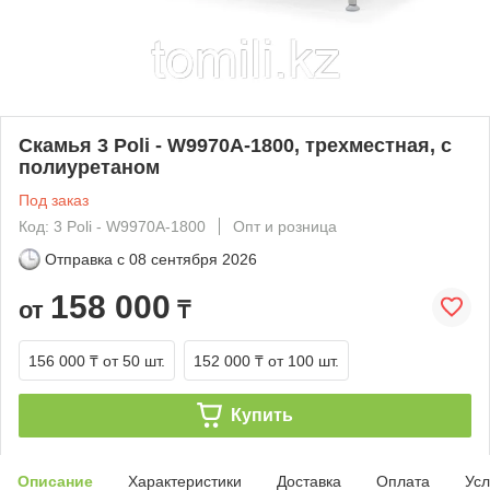
Скамья 3 Poli - W9970A-1800, трехместная, с
полиуретаном
Под заказ
Код: 3 Poli - W9970A-1800
Опт и розница
Отправка с
08 сентября 2026
158 000
от
₸
156 000 ₸
от 50 шт.
152 000 ₸
от 100 шт.
Купить
Описание
Характеристики
Доставка
Оплата
Усл