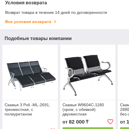
Условия возврата
Возврат товара в течение 14 дней по договоренности
Все условия возврата
Подобные товары компании
Скамья 3 Poli -ML-2691,
Скамья W9604C-1180
Ска
трехместная, с
(хром, с обивкой)
2880
полиуретаном
двухместная
без 
82 000
от
₸
от