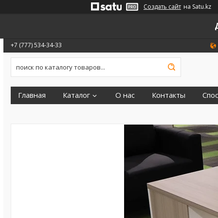
Создать сайт
на Satu.kz
+7 (777) 534-34-33
Главная
Каталог
О нас
Контакты
Спо