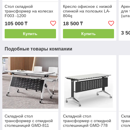
Стол складной
Кресло офисное с низкой
Арен
трансформер на колесах
спинкой на полозьях LA-
для 
F003 -1200
804q
(шт
105 000
18 500
₸
₸
3 5
Купить
Купить
Подобные товары компании
Складной стол
Складной стол
Скла
трансформер с откидной
трансформер с откидной
тран
столешницей GMD-811
столешницей GMD-778
сто