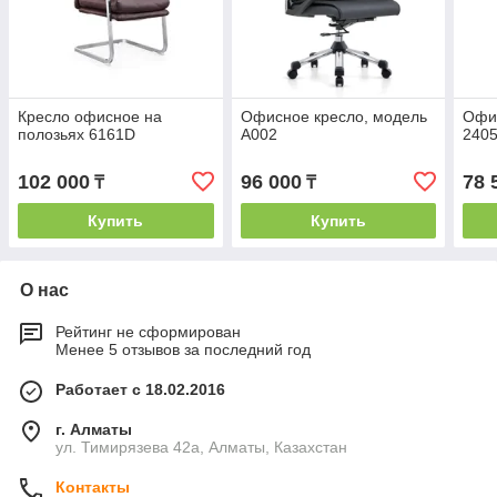
Кресло офисное на
Офисное кресло, модель
Офис
полозьях 6161D
A002
240
102 000
96 000
78 
₸
₸
Купить
Купить
О нас
Рейтинг не сформирован
Менее 5 отзывов за последний год
Работает с 18.02.2016
г. Алматы
ул. Тимирязева 42а, Алматы, Казахстан
Контакты