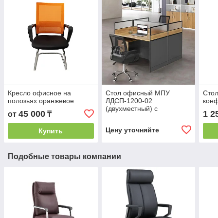
Кресло офисное на
Стол офисный МПУ
Стол
полозьях оранжевое
ЛДСП-1200-02
кон
(двухместный) с
45 000
1 2
от
₸
перегородками
Цену уточняйте
Купить
Подобные товары компании