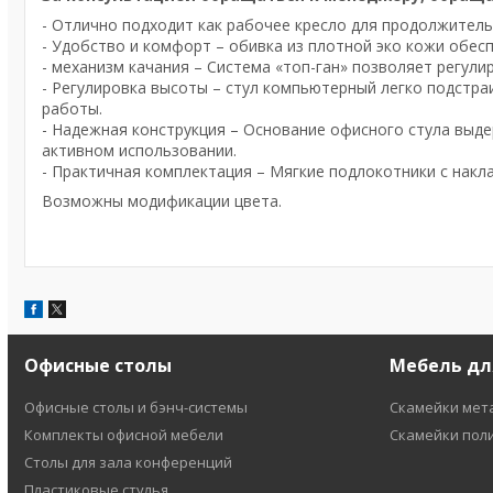
- Отлично подходит как рабочее кресло для продолжител
- Удобство и комфорт – обивка из плотной эко кожи обес
- механизм качания – Система «топ-ган» позволяет регул
- Регулировка высоты – стул компьютерный легко подстра
работы.
- Надежная конструкция – Основание офисного стула выде
активном использовании.
- Практичная комплектация – Мягкие подлокотники с нак
Возможны модификации цвета.
Офисные столы
Мебель дл
Офисные столы и бэнч-системы
Скамейки мет
Комплекты офисной мебели
Скамейки пол
Столы для зала конференций
Пластиковые стулья