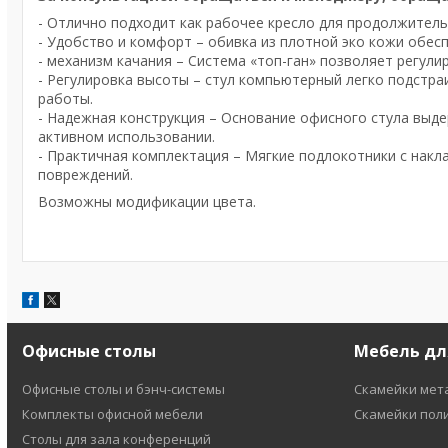
- Отлично подходит как рабочее кресло для продолжител
- Удобство и комфорт – обивка из плотной эко кожи обес
- механизм качания – Система «топ-ган» позволяет регул
- Регулировка высоты – стул компьютерный легко подстра
работы.
- Надежная конструкция – Основание офисного стула выде
активном использовании.
- Практичная комплектация – Мягкие подлокотники с нак
повреждений.
Возможны модификации цвета.
Офисные столы
Мебель дл
Офисные столы и бэнч-системы
Скамейки мет
Комплекты офисной мебели
Скамейки пол
Столы для зала конференций