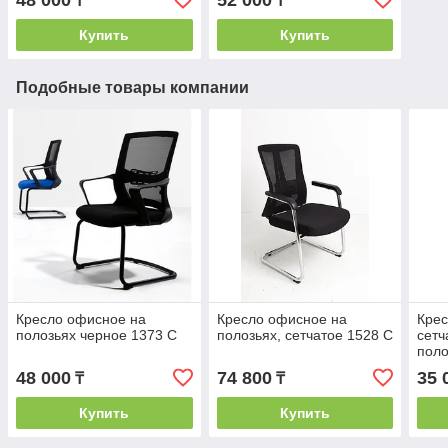
48 000
52 000
₸
₸
Купить
Купить
Подобные товары компании
Кресло офисное на
Кресло офисное на
Крес
полозьях черное 1373 C
полозьях, сетчатое 1528 С
сетч
поло
48 000
74 800
35 
₸
₸
Купить
Купить