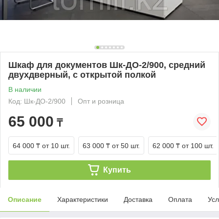
Шкаф для документов Шк-ДО-2/900, средний
двухдверный, с открытой полкой
В наличии
Код: Шк-ДО-2/900
Опт и розница
65 000
₸
64 000 ₸
от 10 шт.
63 000 ₸
от 50 шт.
62 000 ₸
от 100 шт.
Купить
Описание
Характеристики
Доставка
Оплата
Усл