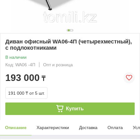
Диван офисный WA06-4П (четырехместный),
с подлокотниками
В наличии
Код: WA06 -4П
Опт и розница
193 000
₸
191 000 ₸
от 5 шт.
Купить
Описание
Характеристики
Доставка
Оплата
Усл