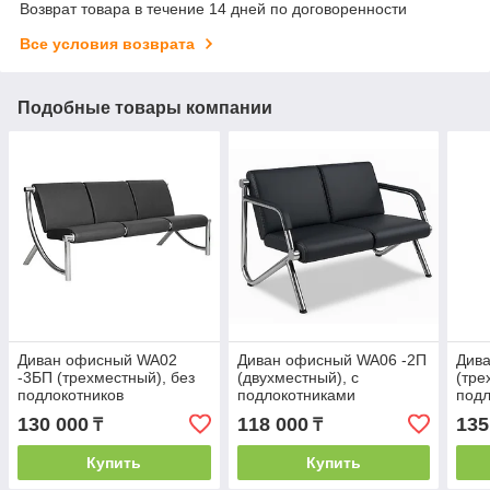
Возврат товара в течение 14 дней по договоренности
Все условия возврата
Подобные товары компании
Диван офисный WA02
Диван офисный WA06 -2П
Див
-3БП (трехместный), без
(двухместный), с
(тре
подлокотников
подлокотниками
под
130 000
118 000
135
₸
₸
Купить
Купить