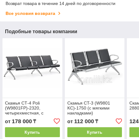
Возврат товара в течение 14 дней по договоренности
Все условия возврата
Подобные товары компании
Скамья СТ-4 Poli
Скамья СT-3 (W9801
Скам
(W9801FP)-2320,
KС)-1750 (с мягкими
2880
четырехместная, с
накладками)
полиуретаном
178 000
112 000
124
от
₸
от
₸
Купить
Купить