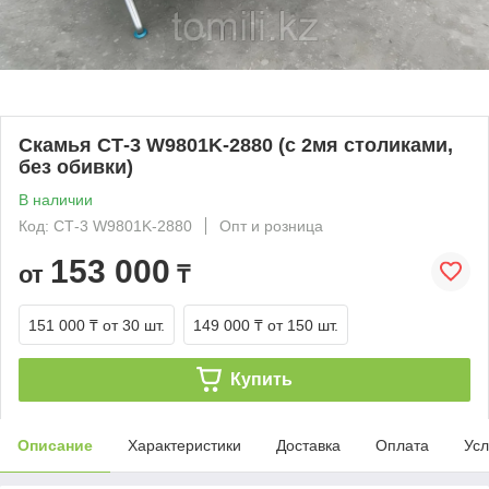
Скамья СТ-3 W9801K-2880 (с 2мя столиками,
без обивки)
В наличии
Код: СТ-3 W9801K-2880
Опт и розница
153 000
от
₸
151 000 ₸
от 30 шт.
149 000 ₸
от 150 шт.
Купить
Описание
Характеристики
Доставка
Оплата
Усл