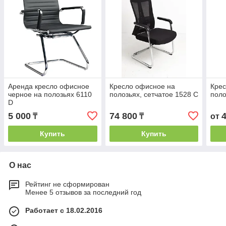
Аренда кресло офисное
Кресло офисное на
Крес
черное на полозьях 6110
полозьях, сетчатое 1528 С
поло
D
5 000
74 800
₸
₸
от
Купить
Купить
О нас
Рейтинг не сформирован
Менее 5 отзывов за последний год
Работает с 18.02.2016