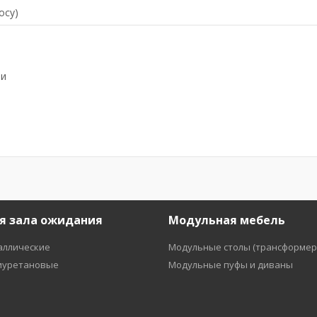
осу)
ии
я зала ожидания
Модульная мебель
аллические
Модульные столы (трансформер
иуретановые
Модульные пуфы и диваны