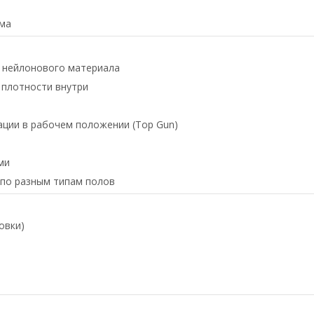
ома
о нейлонового материала
 плотности внутри
ции в рабочем положении (Top Gun)
ми
 по разным типам полов
овки)