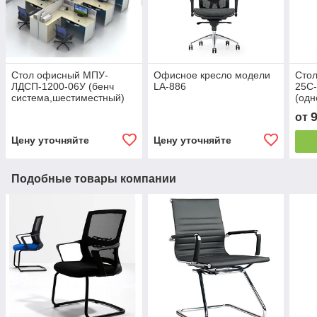
Стол офисный МПУ-
Офисное кресло модели
Сто
ЛДСП-1200-06У (бенч
LA-886
25С-
система,шестиместный)
(одн
мета
от
Цену уточняйте
Цену уточняйте
Подобные товары компании