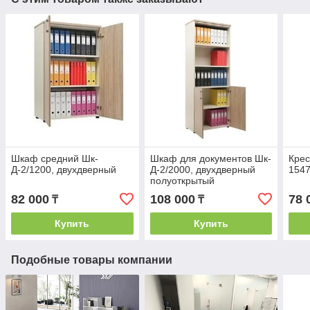
Шкаф средний Шк-
Шкаф для документов Шк-
Крес
Д-2/1200, двухдверный
Д-2/2000, двухдверный
154
полуоткрытый
82 000
108 000
78 
₸
₸
Купить
Купить
Подобные товары компании