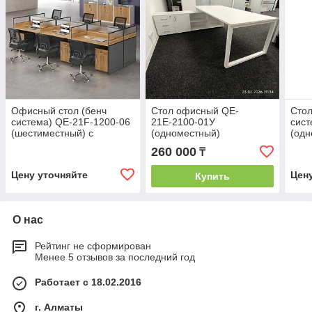
Офисный стол (бенч
Стол офисный QE-
Стол
система) QE-21F-1200-06
21Е-2100-01У
сист
(шестиместный) с
(одноместный)
(одн
перегородками
пер
260 000
₸
Цену уточняйте
Цен
Купить
О нас
Рейтинг не сформирован
Менее 5 отзывов за последний год
Работает с 18.02.2016
г. Алматы