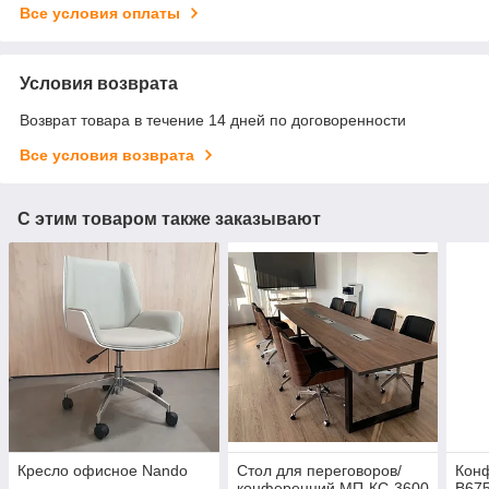
Все условия оплаты
Условия возврата
Возврат товара в течение 14 дней по договоренности
Все условия возврата
С этим товаром также заказывают
Кресло офисное Nando
Стол для переговоров/
Кон
конференций МП-КС-3600
B67