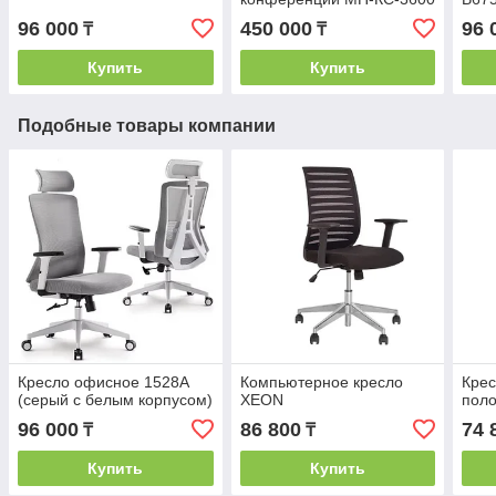
96 000
450 000
96 
₸
₸
Купить
Купить
Подобные товары компании
Кресло офисное 1528A
Компьютерное кресло
Крес
(серый с белым корпусом)
XEON
поло
96 000
86 800
74 
₸
₸
Купить
Купить