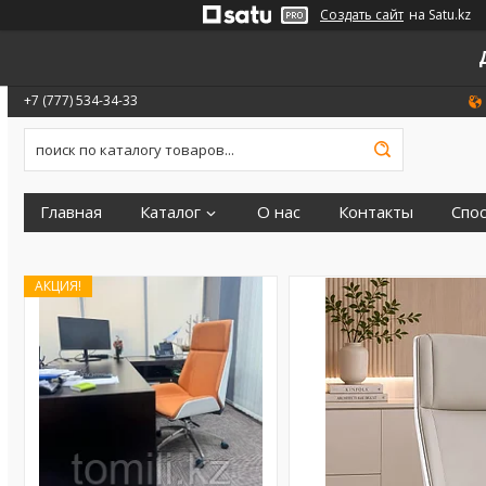
Создать сайт
на Satu.kz
+7 (777) 534-34-33
Главная
Каталог
О нас
Контакты
Спо
АКЦИЯ!