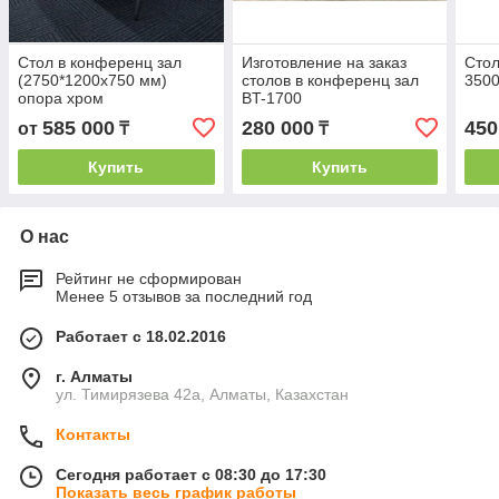
Стол в конференц зал
Изготовление на заказ
Стол
(2750*1200x750 мм)
столов в конференц зал
3500
опора хром
BT-1700
585 000
280 000
450
от
₸
₸
Купить
Купить
О нас
Рейтинг не сформирован
Менее 5 отзывов за последний год
Работает с 18.02.2016
г. Алматы
ул. Тимирязева 42а, Алматы, Казахстан
Контакты
Сегодня работает с 08:30 до 17:30
Показать весь график работы