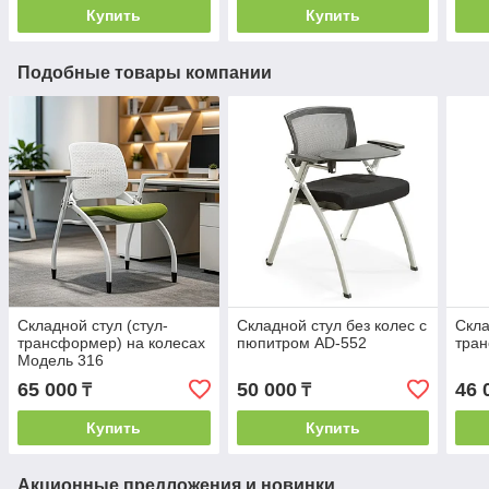
Купить
Купить
Подобные товары компании
Складной стул (стул-
Складной стул без колес с
Скла
трансформер) на колесах
пюпитром AD-552
тран
Модель 316
65 000
50 000
46 
₸
₸
Купить
Купить
Акционные предложения и новинки