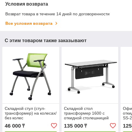
Условия возврата
Возврат товара в течение 14 дней по договоренности
Все условия возврата
С этим товаром также заказывают
Складной стул (стул-
Складной стол
Офис
трансформер) на колесах/
трансформер 1600 с
отки
без колес
откидной столешницей
SS-
46 000
135 000
125
₸
₸