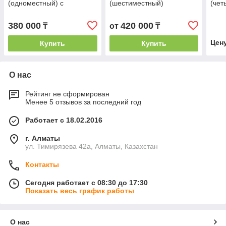
(одноместный) с
(шестиместный)
(чет
перегородками
380 000
420 000
₸
от
₸
Цен
Купить
Купить
О нас
Рейтинг не сформирован
Менее 5 отзывов за последний год
Работает с 18.02.2016
г. Алматы
ул. Тимирязева 42а, Алматы, Казахстан
Контакты
Сегодня работает с 08:30 до 17:30
Показать весь график работы
О нас