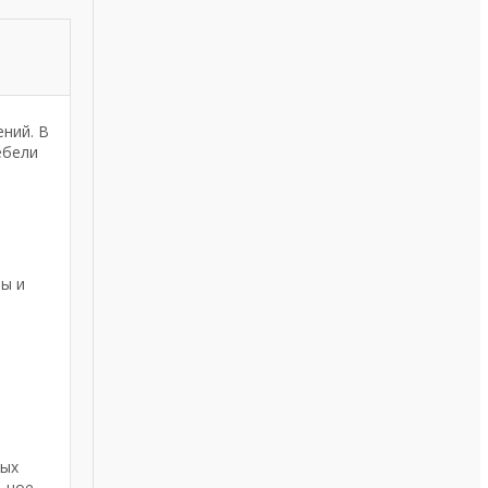
ний. В
ебели
ы и
ных
льное