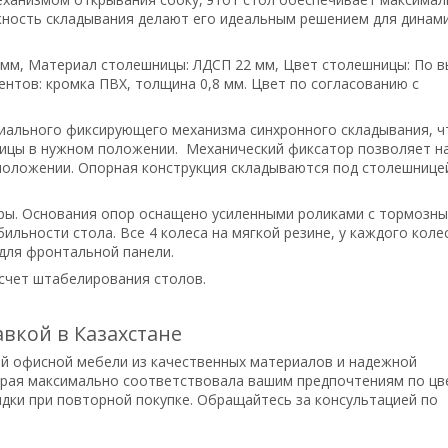
жность складывания делают его идеальным решением для динам
 мм, Материал столешницы: ЛДСП 22 мм, Цвет столешницы: По 
нтов: кромка ПВХ, толщина 0,8 мм. Цвет по согласованию с
иального фиксирующего механизма синхронного складывания, ч
ницы в нужном положении. Механический фиксатор позволяет 
положении. Опорная конструкция складываются под столешницей
поры. Основания опор оснащено усиленными роликами с тормозн
льности стола. Все 4 колеса на мягкой резине, у каждого коле
для фронтальной панели.
 счет штабелирования столов.
вкой в Казахстане
й офисной мебели из качественных материалов и надежной
торая максимально соответствовала вашим предпочтениям по цв
кидки при повторной покупке. Обращайтесь за консультацией по