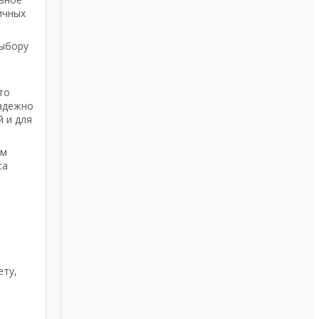
ичных
выбору
то
надежно
 и для
ым
са
ету,