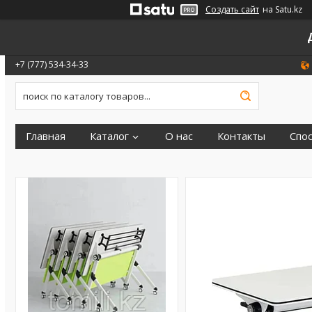
Создать сайт
на Satu.kz
+7 (777) 534-34-33
Главная
Каталог
О нас
Контакты
Спо