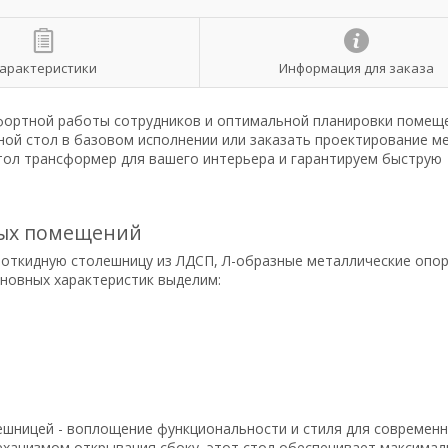
арактеристики
Информация для заказа
фортной работы сотрудников и оптимальной планировки помеще
ной стол в базовом исполнении или заказать проектирование м
ол трансформер для вашего интерьера и гарантируем быструю
ных помещений
откидную столешницу из ЛДСП, Л-образные металлические опор
сновных характеристик выделим:
ешницей - воплощение функциональности и стиля для современ
ханизмом открывания сбоку, этот стол обеспечивает максима