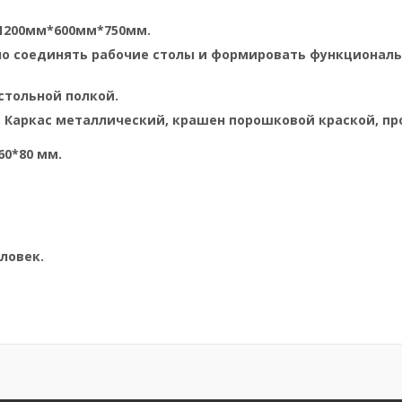
а 1200мм*600мм*750мм.
но соединять рабочие столы и формировать функционал
стольной полкой.
 Каркас металлический, крашен порошковой краской, п
60*80 мм.
ловек.