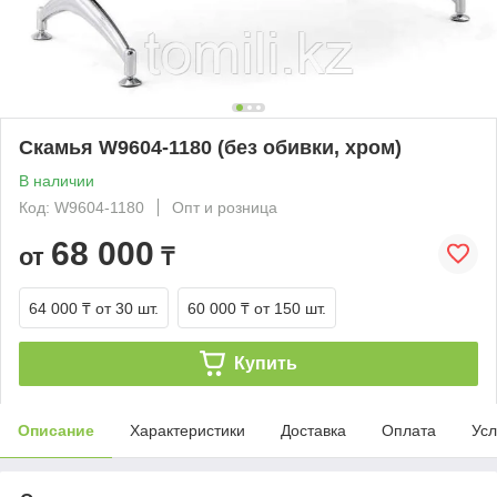
Скамья W9604-1180 (без обивки, хром)
В наличии
Код: W9604-1180
Опт и розница
68 000
от
₸
64 000 ₸
от 30 шт.
60 000 ₸
от 150 шт.
Купить
Описание
Характеристики
Доставка
Оплата
Усл