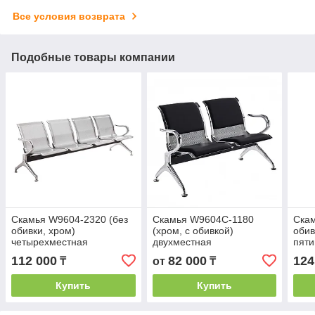
Все условия возврата
Подобные товары компании
Скамья W9604-2320 (без
Скамья W9604C-1180
Скам
обивки, хром)
(хром, с обивкой)
обив
четырехместная
двухместная
пят
112 000
82 000
124
₸
от
₸
Купить
Купить