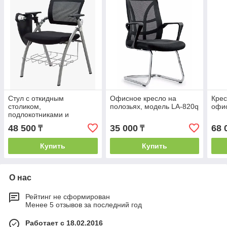
Стул с откидным
Офисное кресло на
Крес
столиком,
полозьях, модель LA-820q
офи
подлокотниками и
корзиной для хранения
48 500
35 000
68 
₸
₸
Купить
Купить
О нас
Рейтинг не сформирован
Менее 5 отзывов за последний год
Работает с 18.02.2016