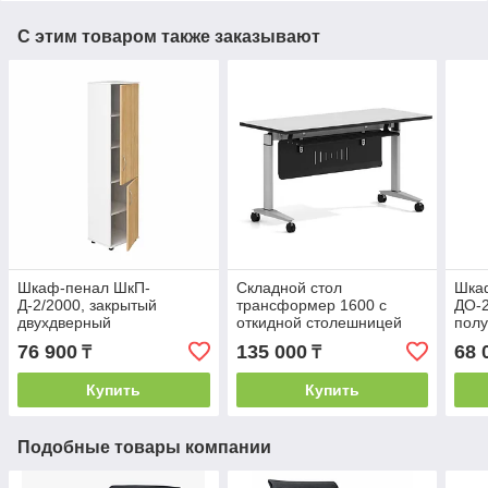
С этим товаром также заказывают
Шкаф-пенал ШкП-
Складной стол
Шкаф
Д-2/2000, закрытый
трансформер 1600 с
ДО-2
двухдверный
откидной столешницей
пол
76 900
135 000
68 
₸
₸
Купить
Купить
Подобные товары компании