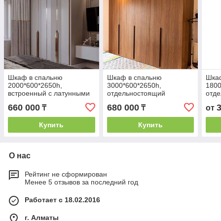
Шкаф в спальню
Шкаф в спальню
Шка
2000*600*2650h,
3000*600*2650h,
1800
встроенный с латунными
отдельностоящий
отд
вставками
660 000
680 000
₸
₸
от
Купить
Купить
О нас
Рейтинг не сформирован
Менее 5 отзывов за последний год
Работает с 18.02.2016
г. Алматы