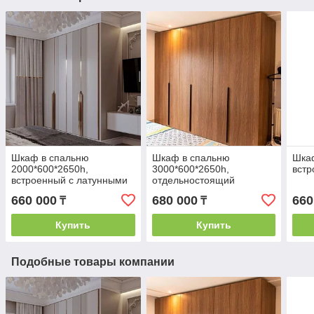
Шкаф в спальню
Шкаф в спальню
Шкаф
2000*600*2650h,
3000*600*2650h,
вст
встроенный с латунными
отдельностоящий
вставками
660 000
680 000
660
₸
₸
Купить
Купить
Подобные товары компании