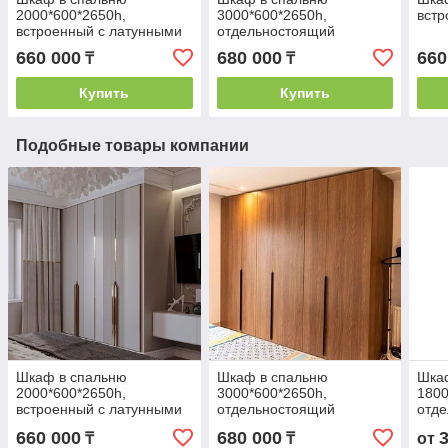
2000*600*2650h,
3000*600*2650h,
вст
встроенный с латунными
отдельностоящий
вставками
660 000
680 000
660
₸
₸
Купить
Купить
Подобные товары компании
Шкаф в спальню
Шкаф в спальню
Шка
2000*600*2650h,
3000*600*2650h,
1800
встроенный с латунными
отдельностоящий
отд
вставками
660 000
680 000
₸
₸
от